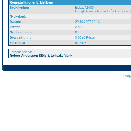
Rörinstallationer E. Mellberg
Beskrivning:
Index: A1009
Övrigt: Annons hämtad från telefonkata
Nyckelord:
Datum:
20.10.2007 19:13
Träffar:
2017
Nedladdningar:
0
Betygsättning:
0.00 (0 Röster)
Filstorlek:
51.5 KB
Föregående bild:
Robert Andersson Slöjd & Leksaksfabrik
Temp