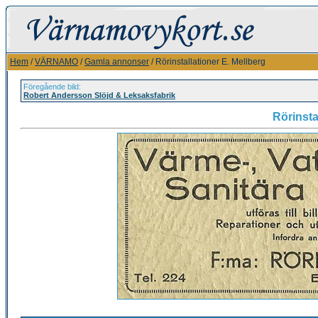
Hem
/
VÄRNAMO
/
Gamla annonser
/ Rörinstallationer E. Mellberg
Föregående bild:
Robert Andersson Slöjd & Leksaksfabrik
Rörinsta