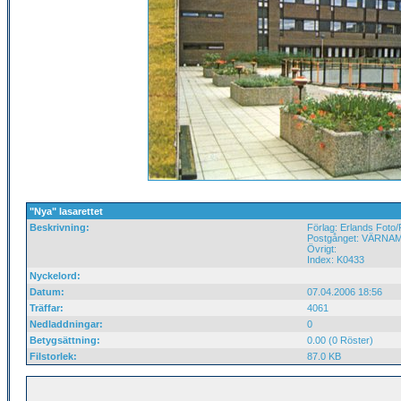
"Nya" lasarettet
Beskrivning:
Förlag: Erlands Foto
Postgånget: VÄRNAM
Övrigt:
Index: K0433
Nyckelord:
Datum:
07.04.2006 18:56
Träffar:
4061
Nedladdningar:
0
Betygsättning:
0.00 (0 Röster)
Filstorlek:
87.0 KB