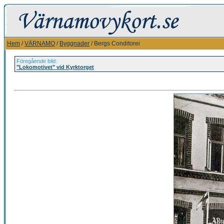
Hem
/
VÄRNAMO
/
Byggnader
/ Bergs Conditorei
Föregående bild:
"Lokomotivet" vid Kyrktorget