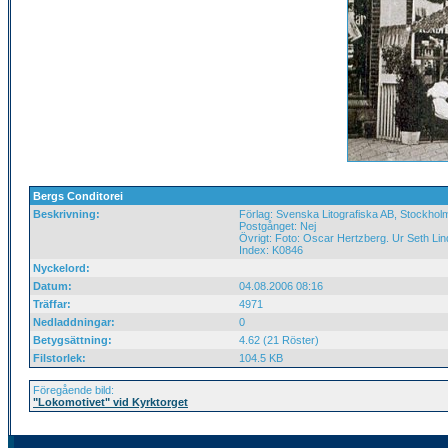
Bergs Conditorei
Beskrivning:
Förlag: Svenska Litografiska AB, Stockhol
Postgånget: Nej
Övrigt: Foto: Oscar Hertzberg. Ur Seth Lind
Index: K0846
Nyckelord:
Datum:
04.08.2006 08:16
Träffar:
4971
Nedladdningar:
0
Betygsättning:
4.62 (21 Röster)
Filstorlek:
104.5 KB
Föregående bild:
"Lokomotivet" vid Kyrktorget