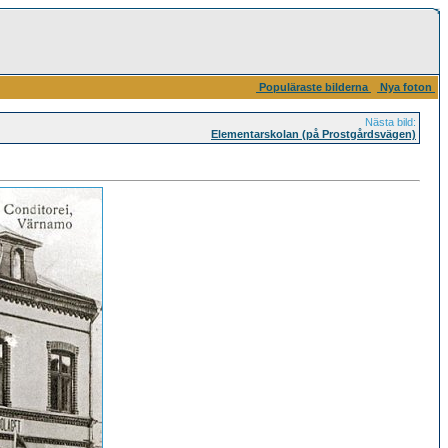
Populäraste bilderna
Nya foton
Nästa bild:
Elementarskolan (på Prostgårdsvägen)