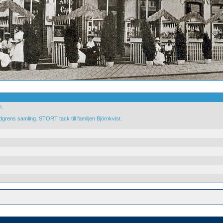
m.
grens samling. STORT tack till familjen Björnkvist.