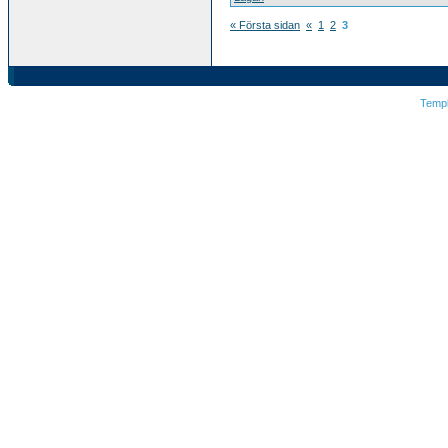
« Första sidan
«
1
2
3
Temp