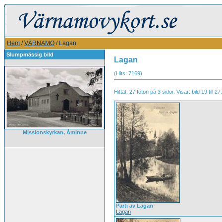
Hem
/
VÄRNAMO
/ Lagan
Slumpmässig bild
Lagan
(Hits: 7169)
Hittat: 27 foton på 3 sidor. Visar: bild 19 till 27.
Missionskyrkan, Åminne
Parti av Lagan
Lagan