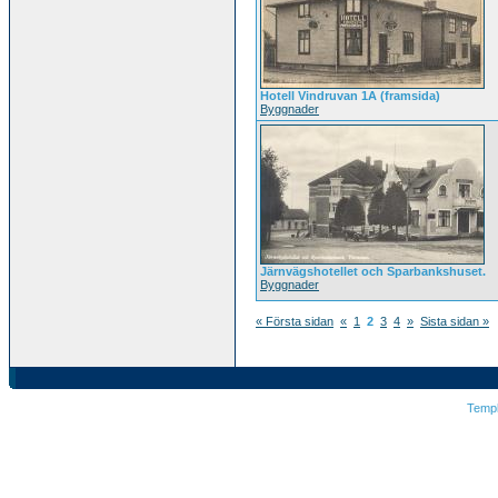
Hotell Vindruvan 1A (framsida)
Byggnader
Järnvägshotellet och Sparbankshuset.
Byggnader
« Första sidan
«
1
2
3
4
»
Sista sidan »
Temp